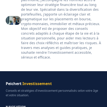
optimiser leur stratégie financière tout au long
de leur vie. Spécialisé dans la diversification des
portefeuilles, j'apporte un éclairage clair et
pragmatique sur les placements en bourse,
crypto-monnaies, immobilier et métaux précieux.
Mon objectif est de proposer des conseils
concrets adaptés à chaque étape de la vie et à la
situation personnelle, pour aider mes lecteurs à
faire des choix réfléchis et maîtriser les risques. À
travers mes analyses et guides pratiques, je
souhaite rendre l'investissement accessible,
sérieux et efficace.
Peichert
Investissement
Conseils et stratégies d'investissement personnalisés selon votre âge
et votre situation.
NAVIGATION